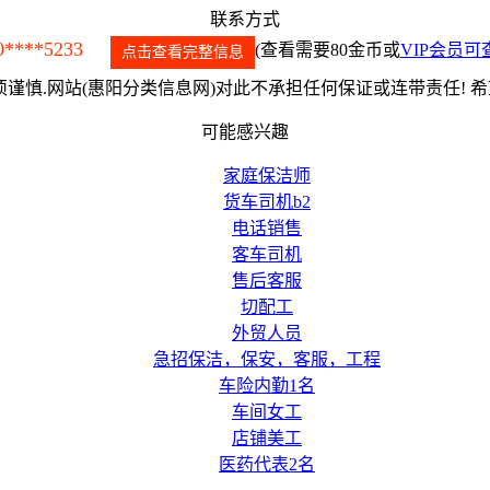
联系方式
0****5233
(查看需要80金币或
VIP会员可
点击查看完整信息
谨慎.网站(惠阳分类信息网)对此不承担任何保证或连带责任! 
可能感兴趣
家庭保洁师
货车司机b2
电话销售
客车司机
售后客服
切配工
外贸人员
急招保洁，保安，客服，工程
车险内勤1名
车间女工
店铺美工
医药代表2名