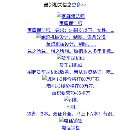
最新相关信息
更多>>
家庭保洁师
家庭保洁师。要求：50周岁以下、女性、...
兼职机械设计、制图、...
急之所急，想之所想。愿把本人多年非标...
货车司机b2
招聘货车司机b2数名，带从业资格证，吃...
城区1-3楼价格在80万左...
面积要求70-85平方
司机
35岁，B本。双证齐全，马上下A本！有跑...
电话销售